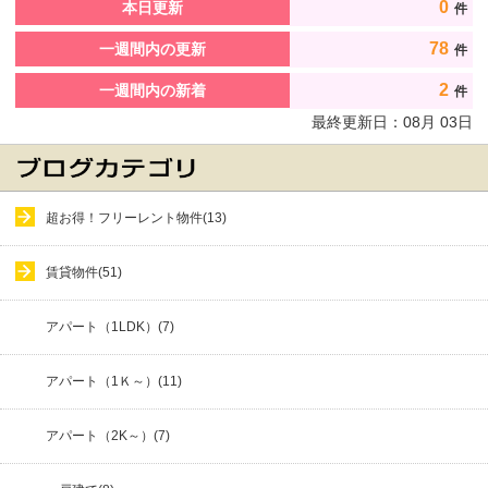
0
本日更新
件
78
一週間内の更新
件
2
一週間内の新着
件
最終更新日：
08
月
03
日
超お得！フリーレント物件(13)
賃貸物件(51)
アパート（1LDK）(7)
アパート（1Ｋ～）(11)
アパート（2K～）(7)