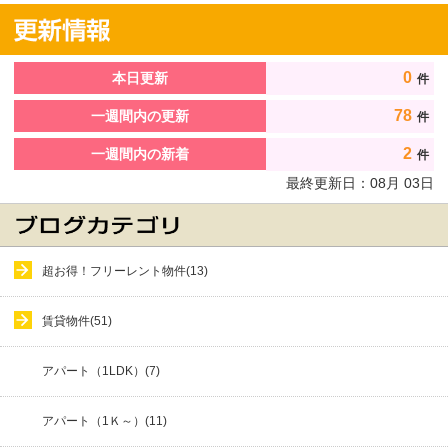
0
本日更新
件
78
一週間内の更新
件
2
一週間内の新着
件
最終更新日：
08
月
03
日
超お得！フリーレント物件(13)
賃貸物件(51)
アパート（1LDK）(7)
アパート（1Ｋ～）(11)