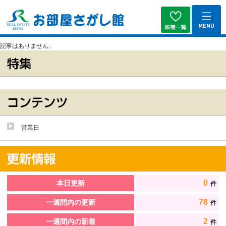
記事はありません。
営業日
0
本日更新
件
78
一週間内の更新
件
2
一週間内の新着
件