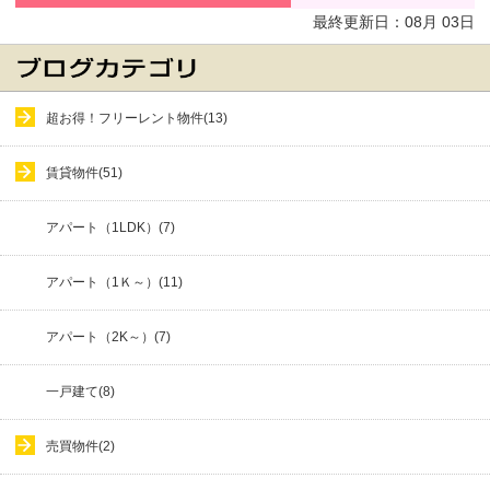
最終更新日：
08
月
03
日
超お得！フリーレント物件(13)
賃貸物件(51)
アパート（1LDK）(7)
アパート（1Ｋ～）(11)
アパート（2K～）(7)
一戸建て(8)
売買物件(2)