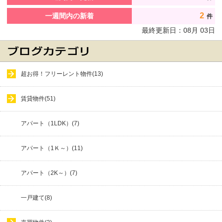
2
一週間内の新着
件
最終更新日：
08
月
03
日
超お得！フリーレント物件(13)
賃貸物件(51)
アパート（1LDK）(7)
アパート（1Ｋ～）(11)
アパート（2K～）(7)
一戸建て(8)