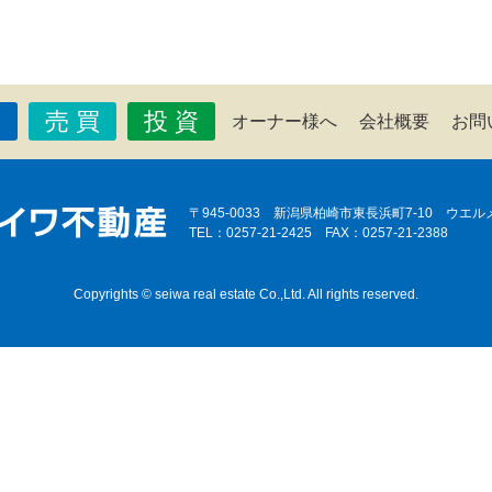
貸
売 買
投 資
オーナー様へ
会社概要
お問
〒945-0033 新潟県柏崎市東長浜町7-10 ウエル
TEL：0257-21-2425 FAX：0257-21-2388
Copyrights © seiwa real estate Co.,Ltd. All rights reserved.