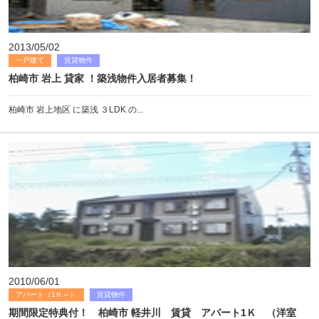
2013/05/02
一戸建て
賃貸物件
柏崎市 岩上 貸家 ！築浅物件入居者募集！
柏崎市 岩上地区 に築浅 ３LDK の...
2010/06/01
アパート（1Ｋ～）
賃貸物件
期間限定特典付！ 柏崎市 軽井川 賃貸 アパート1Ｋ （洋室