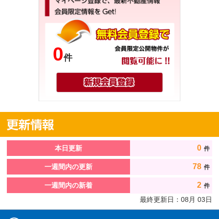
0
件
0
本日更新
件
78
一週間内の更新
件
2
一週間内の新着
件
最終更新日：
08
月
03
日