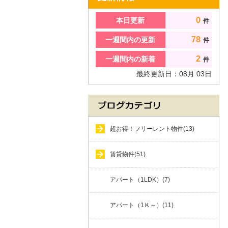
0
本日更新
件
78
一週間内の更新
件
2
一週間内の新着
件
最終更新日：
08
月
03
日
超お得！フリーレント物件(13)
賃貸物件(51)
アパート（1LDK）(7)
アパート（1Ｋ～）(11)