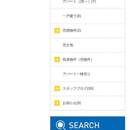
アパート（2K～）(7)
一戸建て(8)
売買物件(2)
売土地
投資物件（売物件）
アパート一棟売り
スタッフブログ(30)
お知らせ(9)