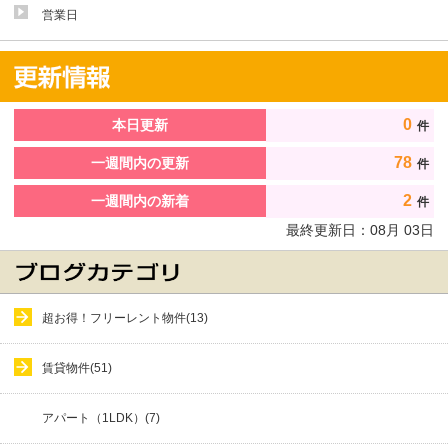
営業日
0
本日更新
件
78
一週間内の更新
件
2
一週間内の新着
件
最終更新日：
08
月
03
日
超お得！フリーレント物件(13)
賃貸物件(51)
アパート（1LDK）(7)