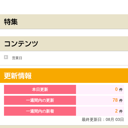
営業日
0
本日更新
件
78
一週間内の更新
件
2
一週間内の新着
件
最終更新日：
08
月
03
日